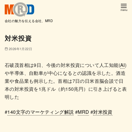
会社の魅力を伝える会社、MRD
コ
対米投資
ン
テ
2026年1月22日
ン
ツ
石破茂首相は9日、今後の対米投資について人工知能(
AI
)
へ
や半導体、自動車が中心になるとの認識を示した。酒造
移
業や食品業も例示した。首相は7日の日米首脳会談で日
動
本の対米投資を1兆ドル（約150兆円）に引き上げると表
明した
#
140文字のマーケティング解説
#
MRD
#
対米投資