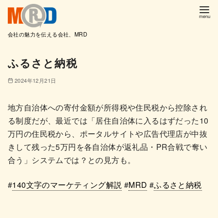
会社の魅力を伝える会社、MRD
コ
ふるさと納税
ン
テ
2024年12月21日
ン
ツ
地方自治体への寄付金額が所得税や住民税から控除され
へ
る制度だが、最近では「居住自治体に入るはずだった10
移
万円の住民税から、ポータルサイトや広告代理店が中抜
動
きして残った5万円を各自治体が返礼品・PR合戦で奪い
合う」システムでは？との見方も。
#
140文字のマーケティング解説
#
MRD
#
ふるさと納税