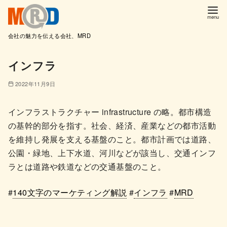
会社の魅力を伝える会社、MRD
コ
インフラ
ン
テ
2022年11月9日
ン
ツ
インフラストラクチャー infrastructure の略。都市構造
へ
の基幹的部分を指す。社会、経済、産業などの都市活動
移
を維持し発展を支える基盤のこと。都市計画では道路、
動
公園・緑地、上下水道、河川などが該当し、交通インフ
ラとは道路や鉄道などの交通基盤のこと。
#
140文字のマーケティング解説
#
インフラ
#
MRD