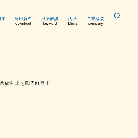
例集
採用資料
用語解説
代 表
企業概要
download
keyword
Miura
company
業績向上を図る経営手