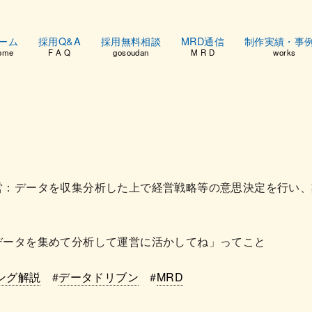
ーム
採用Q&A
採用無料相談
MRD通信
制作実績・事
ome
F A Q
gosoudan
M R D
works
営：データを収集分析した上で経営戦略等の意思決定を行い、
データを集めて分析して運営に活かしてね」ってこと
ング解説
#
データドリブン
#
MRD