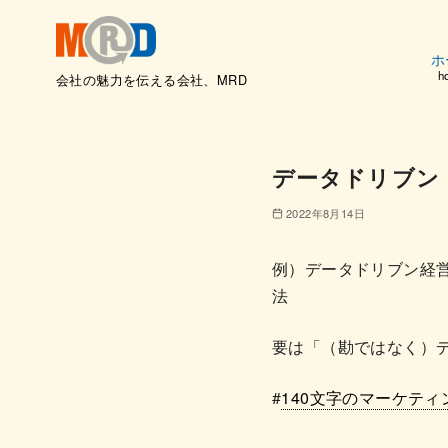
ホ
h
会社の魅力を伝える会社、MRD
コ
ン
テ
データドリブン
ン
ツ
2022年8月14日
へ
移
例）データドリブン経
動
法
要は「（勘ではなく）
#
140文字のマーケティ