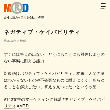
会社の魅力を伝える会社、MRD
コ
ネガティブ・ケイパビリティ
ン
テ
2022年11月9日
ン
ツ
すぐには答えの出ない、どうにもこうにも対処しようの
へ
ない事態に耐える能力
移
動
対義語はポジティブ・ケイパビリティ。本来、人間の脳
はわからないものや不確実なものに耐えにくく、あらゆ
ることを解決したい、答えを見つけたいという欲望
#
140文字のマーケティング解説
#
ネガティブ・ケイパビ
リティ
#
MRD