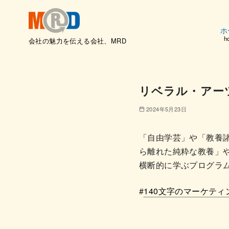
ホ
h
会社の魅力を伝える会社、MRD
コ
ン
テ
リベラル・アー
ン
ツ
2024年5月23日
へ
移
「自由学芸」や「教養
動
ら離れた純粋な教養」
横断的に学ぶプログラ
#
140文字のマーケティ