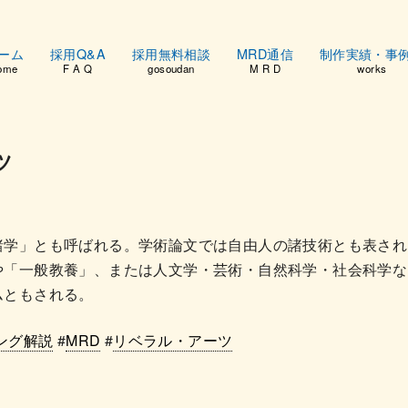
ーム
採用Q&A
採用無料相談
MRD通信
制作実績・事
ome
F A Q
gosoudan
M R D
works
ツ
諸学」とも呼ばれる。学術論文では自由人の諸技術とも表され
や「一般教養」、または人文学・芸術・自然科学・社会科学な
ムともされる。
ング解説
#
MRD
#
リベラル・アーツ