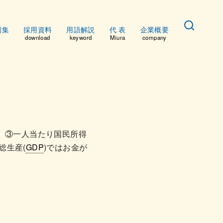
例集
採用資料
用語解説
代 表
企業概要
download
keyword
Miura
company
 ③一人当たり国民所得
総生産(
GDP
)ではお金が