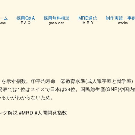
ーム
採用Q&A
採用無料相談
MRD通信
制作実績・事
ome
F A Q
gosoudan
M R D
works
を示す指数。①平均寿命 ②教育水準(成人識字率と就学率)
発表では1位はスイスで日本は24位。国民総生産(GNP)や国内
いるかがわからないため。
ング解説
#
MRD
#
人間開発指数