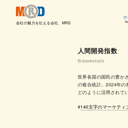
ホ
h
会社の魅力を伝える会社、MRD
コ
ン
テ
人間開発指数
ン
ツ
2024年5月22日
へ
移
世界各国の国民の豊かさ
動
の複合統計。2024年の
どのように活用されて
#
140文字のマーケティ