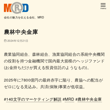
会社の魅力を伝える会社、MRD
コ
農林中央金庫
ン
テ
2024年12月21日
ン
ツ
農業協同組合、森林組合、漁業協同組合の系統中央機関
へ
の役割を持つ金融機関で国内最大規模のヘッジファンド
移
(お金持ちだけが買える投資信託のようなもの)。
動
2025年に7800億円の最終赤字に陥り、農協への配当が
ゼロになる見込み。共済(保険)事業が低収益。
#
140文字のマーケティング解説
#
MRD
#
農林中央金庫