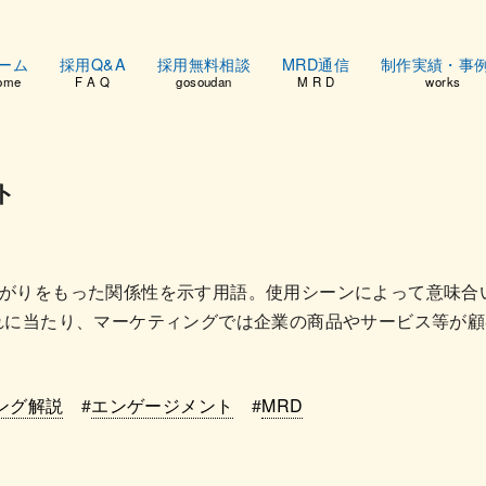
ーム
採用Q&A
採用無料相談
MRD通信
制作実績・事
ome
F A Q
gosoudan
M R D
works
ト
深いつながりをもった関係性を示す用語。使用シーンによって意味
れに当たり、マーケティングでは企業の商品やサービス等が顧
ング解説
#
エンゲージメント
#
MRD