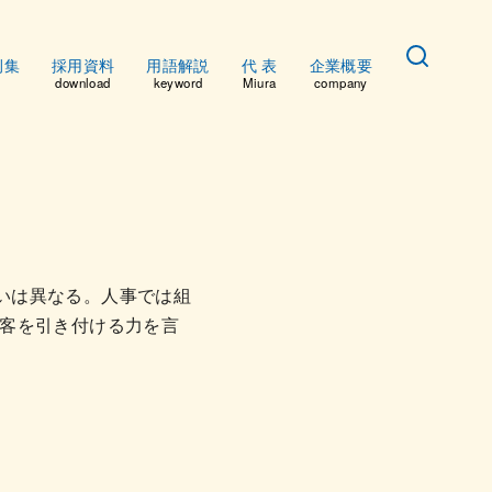
例集
採用資料
用語解説
代 表
企業概要
download
keyword
Miura
company
合いは異なる。人事では組
客を引き付ける力を言