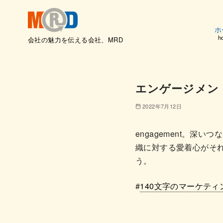
ホ
h
会社の魅力を伝える会社、MRD
コ
ン
テ
エンゲージメン
ン
ツ
2022年7月12日
へ
移
engagement。
動
織に対する愛着心がそ
う。
#
140文字のマーケティ