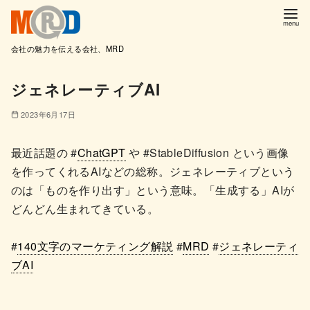
会社の魅力を伝える会社、MRD
コ
ジェネレーティブAI
ン
テ
2023年6月17日
ン
ツ
最近話題の #
ChatGPT
や #StableDiffusion という画像
へ
を作ってくれるAIなどの総称。ジェネレーティブという
移
のは「ものを作り出す」という意味。「生成する」AIが
動
どんどん生まれてきている。
#
140文字のマーケティング解説
#
MRD
#
ジェネレーティ
ブAI