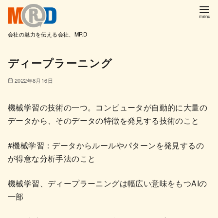
会社の魅力を伝える会社、MRD
コ
ディープラーニング
ン
テ
2022年8月16日
ン
ツ
機械学習の技術の一つ。コンピュータが自動的に大量の
へ
データから、そのデータの特徴を発見する技術のこと
移
動
#機械学習：データからルールやパターンを発見するの
が得意な分析手法のこと
機械学習、ディープラーニングは幅広い意味をもつAIの
一部