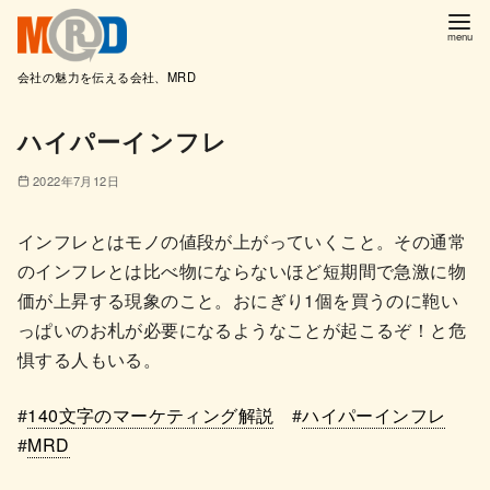
会社の魅力を伝える会社、MRD
コ
ハイパーインフレ
ン
テ
2022年7月12日
ン
ツ
インフレとはモノの値段が上がっていくこと。その通常
へ
のインフレとは比べ物にならないほど短期間で急激に物
移
価が上昇する現象のこと。おにぎり1個を買うのに鞄い
動
っぱいのお札が必要になるようなことが起こるぞ！と危
惧する人もいる。
#
140文字のマーケティング解説
#
ハイパーインフレ
#
MRD