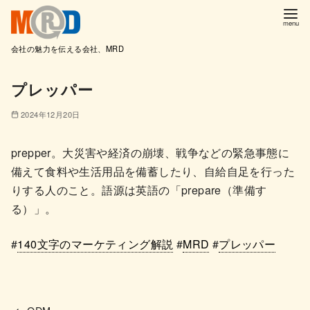
会社の魅力を伝える会社、MRD
コ
プレッパー
ン
テ
2024年12月20日
ン
ツ
prepper。大災害や経済の崩壊、戦争などの緊急事態に
へ
備えて食料や生活用品を備蓄したり、自給自足を行った
移
りする人のこと。語源は英語の「prepare（準備す
動
る）」。
#
140文字のマーケティング解説
#
MRD
#
プレッパー