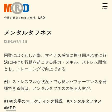
会社の魅力を伝える会社、MRD
コ
メンタルタフネス
ン
テ
2022年7月12日
ン
ツ
困難に出くわした際、マイナス感情に振り回されずに解
へ
決に向けた行動を起こせる能力・スキル。ストレス耐性
移
とも。トレーニングで向上できる
動
例）ストレスフルな状況下でも良いパフォーマンスを発
揮できる彼は、メンタルタフネスのある人材だ。
#
140文字のマーケティング解説
#
メンタルタフネス
#
MRD