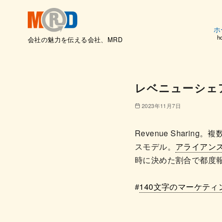
ホ
h
会社の魅力を伝える会社、MRD
コ
ン
テ
レベニューシェ
ン
ツ
2023年11月7日
へ
移
Revenue Sharin
動
スモデル。
アライアン
時に決めた割合で都度
#
140文字のマーケティ