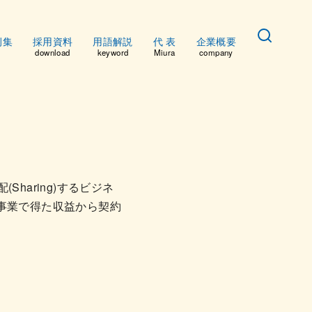
例集
採用資料
用語解説
代 表
企業概要
download
keyword
Miura
company
(Sharing)するビジネ
事業で得た収益から契約