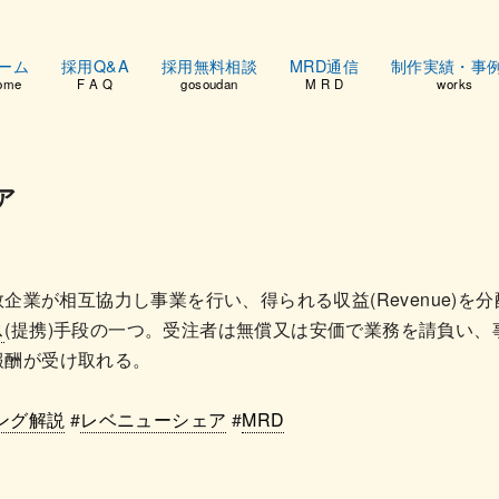
ーム
採用Q&A
採用無料相談
MRD通信
制作実績・事
ome
F A Q
gosoudan
M R D
works
ア
g。複数企業が相互協力し事業を行い、得られる収益(Revenue)を分配
ス
(提携)手段の一つ。受注者は無償又は安価で業務を請負い、
報酬が受け取れる。
ング解説
#
レベニューシェア
#
MRD