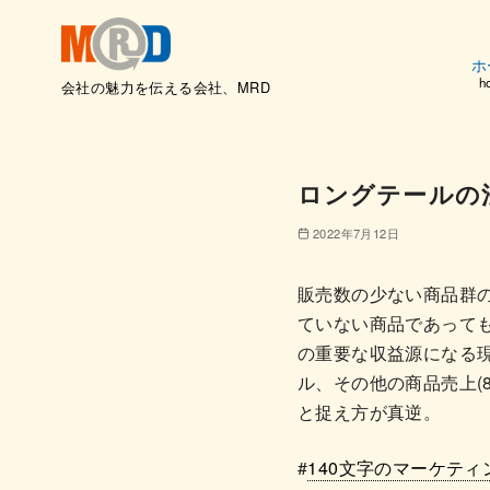
ホ
h
会社の魅力を伝える会社、MRD
コ
ン
テ
ロングテールの
ン
ツ
2022年7月12日
へ
移
販売数の少ない商品群
動
ていない商品であって
の重要な収益源になる現
ル、その他の商品売上(
と捉え方が真逆。
#
140文字のマーケティ