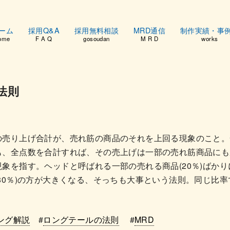
ーム
採用Q&A
採用無料相談
MRD通信
制作実績・事
ome
F A Q
gosoudan
M R D
works
法則
の売り上げ合計が、売れ筋の商品のそれを上回る現象のこと。
も、全点数を合計すれば、その売上げは一部の売れ筋商品にも
象を指す。ヘッドと呼ばれる一部の売れる商品(20％)ばか
80％)の方が大きくなる、そっちも大事という法則。同じ比率で
ング解説
#
ロングテールの法則
#
MRD