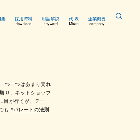
例集
採用資料
用語解説
代 表
企業概要
download
keyword
Miura
company
一つ一つはあまり売れ
勝り、ネットショップ
りに目が行くが、テー
も #
パレートの法則