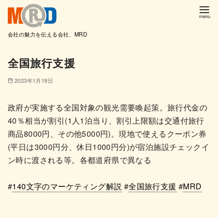
会社の魅力を伝える会社、MRD
コ
全国旅行支援
ン
テ
2023年1月19日
ン
ツ
政府が実施する全国対象の観光需要喚起策。旅行代金の
へ
40％相当が割引(1人1泊当り、割引上限額は交通付旅行
移
商品8000円、その他5000円)。現地で使えるクーポン券
動
(平日は3000円分、休日1000円分)が宿泊施設チェックイ
ン時に渡される等。各都道府県で異なる
#
140文字のマーケティング解説
#
全国旅行支援
#
MRD