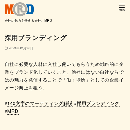
会社の魅力を伝える会社、MRD
コ
採用ブランディング
ン
テ
2023年12月28日
ン
ツ
自社に必要な人材に入社し働いてもらうため戦略的に企
へ
業をブランド化していくこと。他社にはない自社ならで
移
はの魅力を発信することで「働く場所」としての企業イ
動
メージ向上を狙う。
#
140文字のマーケティング解説
#
採用ブランディング
#
MRD