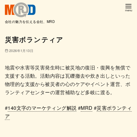
会社の魅力を伝える会社、MRD
コ
災害ボランティア
ン
テ
2026年1月13日
ン
ツ
地震や水害等災害発生時に被災地の復旧・復興を無償で
へ
支援する活動。活動内容は瓦礫撤去や炊き出しといった
移
物理的な支援から被災者の心のケアやイベント運営、ボ
動
ランティアセンターの運営補助など多岐に渡る。
#
140文字のマーケティング解説
#
MRD
#
災害ボランティ
ア