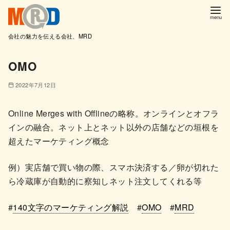
会社の魅力を伝える会社、MRD
コ
OMO
ン
テ
2022年7月12日
ン
ツ
Online Merges with Offlineの略称。オンラインとオフラ
へ
インの融合。ネット上とネット以外の店舗などの垣根を
移
超えたマーケティング概念
動
例）実店舗で買い物の際、スマホ決済する／卵が切れた
ら冷蔵庫が自動的に察知しネット注文してくれる等
#
140文字のマーケティング解説
#
OMO
#
MRD