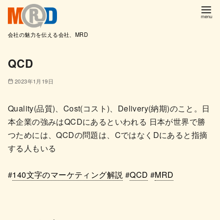
会社の魅力を伝える会社、MRD
コ
QCD
ン
テ
2023年1月19日
ン
ツ
Quality(品質)、Cost(コスト)、Delivery(納期)のこと。日
へ
本企業の強みはQCDにあるといわれる 日本が世界で勝
移
つためには、QCDの問題は、CではなくDにあると指摘
動
する人もいる
#
140文字のマーケティング解説
#
QCD
#
MRD