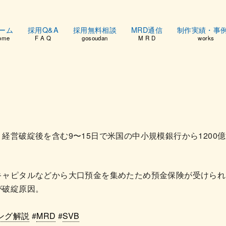
ーム
採用Q&A
採用無料相談
MRD通信
制作実績・事
ome
F A Q
gosoudan
M R D
works
営破綻後を含む9〜15日で米国の中小規模銀行から1200億ドル
キャピタルなどから大口預金を集めたため預金保険が受けられ
が破綻原因。
ング解説
#
MRD
#
SVB