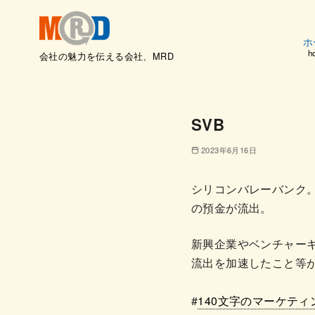
ホ
h
会社の魅力を伝える会社、MRD
コ
ン
テ
SVB
ン
ツ
2023年6月16日
へ
移
シリコンバレーバンク。経
動
の預金が流出。
新興企業やベンチャー
流出を加速したこと等
#
140文字のマーケティ