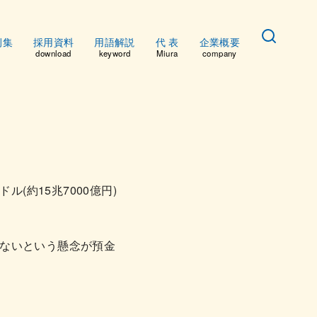
例集
採用資料
用語解説
代 表
企業概要
download
keyword
Miura
company
(約15兆7000億円)
ないという懸念が預金