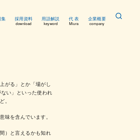
例集
採用資料
用語解説
代 表
企業概要
download
keyword
Miura
company
上がる」とか「場がし
がない」といった使われ
ど。
意味を含んでいます。
間）と言えるかも知れ