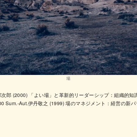
場
次郎 (2000) 「よい場」と革新的リーダーシップ：組織的知
0 Sum.-Aut.伊丹敬之 (1999) 場のマネジメント：経営の新