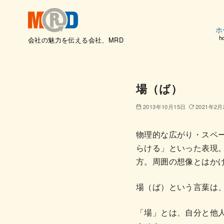
ホ
h
会社の魅力を伝える会社、MRD
コ
ン
テ
場（ば）
ン
ツ
2013年10月15日
2021年2月
へ
移
物理的な広がり・スペ
動
らける」といった表現
方。周囲の想像とはか
場（ば）という言葉は
「場」とは、自分と他