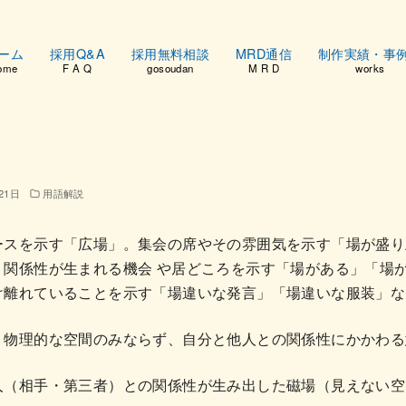
ーム
採用Q&A
採用無料相談
MRD通信
制作実績・事
ome
F A Q
gosoudan
M R D
works
21日
用語解説
ースを示す「広場」。集会の席やその雰囲気を示す「場が盛り
。関係性が生まれる機会 や居どころを示す「場がある」「場
け離れていることを示す「場違いな発言」「場違いな服装」な
、物理的な空間のみならず、自分と他人との関係性にかかわる
人（相手・第三者）との関係性が生み出した磁場（見えない空