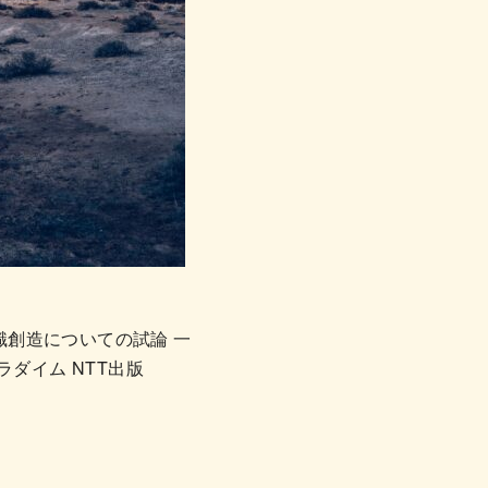
識創造についての試論 一
パラダイム NTT出版