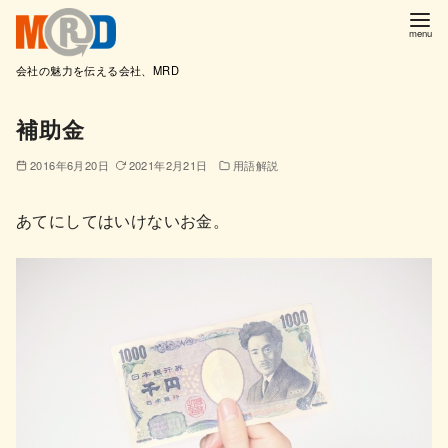
会社の魅力を伝える会社、MRD
コ
補助金
ン
テ
2016年6月20日
2021年2月21日
用語解説
ン
ツ
あてにしてはいけないお金。
へ
移
動