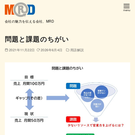
会社の魅力を伝える会社、MRD
コ
問題と課題のちがい
ン
テ
2021年11月22日
2026年6月4日
用語解説
ン
ツ
へ
移
動