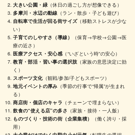
大きい公園・緑
（休日の過ごし方が想像できる）
多摩川・水辺の動線
（ラン・散歩・子ども遊び）
自転車で生活が回る街サイズ
（移動ストレスが少な
い）
子育てのしやすさ（導線）
（保育→学校→公園→医
療の近さ）
医療アクセス・安心感
（“いざという時”の安心）
教育・部活・習い事の選択肢
（家族の意思決定に効
く）
スポーツ文化
（観戦/参加/子どもスポーツ）
地元イベントの厚み
（季節の行事で“帰属”が生まれ
る）
商店街・個店のキャラ
（チェーンで埋まらない）
飲食の“使える店”の多さ
（家族・接待・一人飯）
ものづくり・技術の街（企業集積）
（働く誇り・採
用）
大企業だけでなく中堅中小が元気
（転職先の選択