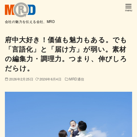
会社の魅力を伝える会社、MRD
コ
府中大好き！価値も魅力もある。でも
ン
「言語化」と「届け方」が弱い。素材
テ
ン
の編集力・調理力。つまり、伸びしろ
ツ
だらけ。
へ
2026年2月25日
2026年6月4日
MRD通信
移
動