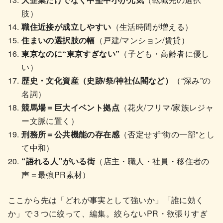
肢）
職住近接が成立しやすい
（生活時間が増える）
住まいの選択肢の幅
（戸建/マンション/賃貸）
東京なのに“東京すぎない”
（子ども・高齢者に優し
い）
歴史・文化資産（史跡/祭/神社仏閣など）
（“深み”の
名詞）
競馬場＝巨大イベント拠点
（花火/フリマ/家族レジャ
ー文脈に置く）
刑務所＝公共機能の存在感
（否定せず“街の一部”とし
て中和）
“語れる人”がいる街
（店主・職人・社員・移住者の
声＝最強PR素材）
ここから先は「どれが事実として強いか」「誰に効く
か」で３つに絞って、編集。絞らないPR・欲張りすぎ