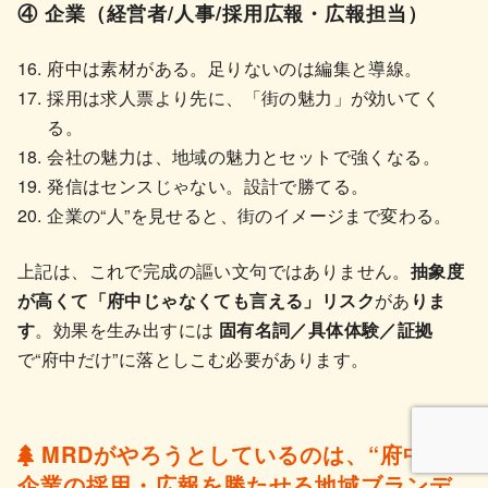
④ 企業（経営者/人事/採用広報・広報担当）
府中は素材がある。足りないのは編集と導線。
採用は求人票より先に、「街の魅力」が効いてく
る。
会社の魅力は、地域の魅力とセットで強くなる。
発信はセンスじゃない。設計で勝てる。
企業の“人”を見せると、街のイメージまで変わる。
上記は、これで完成の謳い文句ではありません。
抽象度
が高くて「府中じゃなくても言える」リスク
があ
りま
す
。効果を生み出すには
固有名詞／具体体験／証拠
で“府中だけ”に落としこむ必要があります。
MRDがやろうとしているのは、
“府中の
企業の採用・広報を勝たせる地域ブランデ