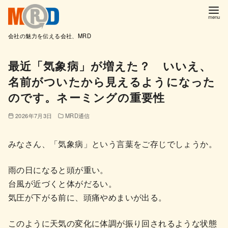
会社の魅力を伝える会社、MRD
コ
最近「気象病」が増えた？ いいえ、
ン
名前がついたから見えるようになった
テ
ン
のです。ネーミングの重要性
ツ
2026年7月3日
MRD通信
へ
移
みなさん、「気象病」という言葉をご存じでしょうか。
動
雨の日になると頭が重い。
台風が近づくと体がだるい。
気圧が下がる前に、頭痛やめまいが出る。
このように天気の変化に体調が振り回されるような状態