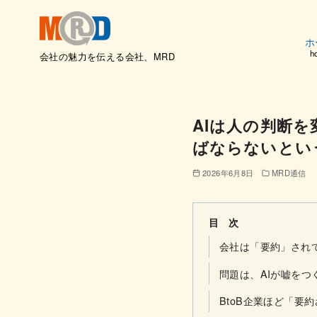
ホ
h
会社の魅力を伝える会社、MRD
コ
ン
テ
AIは人の判断
ン
ばならないとい
ツ
へ
2026年6月8日
MRD通信
移
動
目 次
会社は「要約」され
問題は、AIが嘘をつ
BtoB企業ほど「要