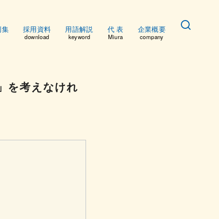
例集
採用資料
用語解説
代 表
企業概要
download
keyword
Miura
company
」を考えなけれ