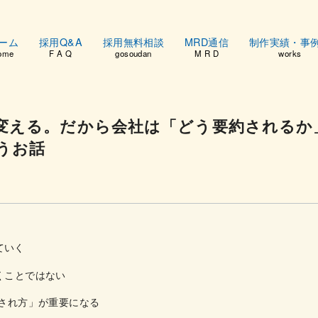
ーム
採用Q&A
採用無料相談
MRD通信
制作実績・事
ome
F A Q
gosoudan
M R D
works
を変える。だから会社は「どう要約されるか
うお話
ていく
くことではない
約され方」が重要になる