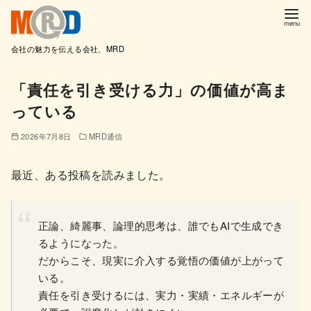
会社の魅力を伝える会社、MRD
コ
「責任を引き受ける力」の価値が高ま
ン
っている
テ
ン
2026年7月8日
MRD通信
ツ
へ
最近、ある投稿を読みました。
移
動
正論、綺麗事、論理的思考は、誰でもAIで生成でき
るようになった。
だからこそ、現実に介入する覚悟の価値が上がって
いる。
責任を引き受けるには、実力・実績・エネルギーが