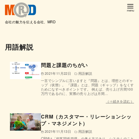
会社の魅力を伝える会社、MRD
コ
ン
用語解説
テ
ン
問題と課題のちがい
ツ
へ
2021年11月22日
用語解説
一言でシンプルに言いますと『問題』とは、理想とのギャ
移
ップ（状態）。 『課題』とは、問題（ギャップ）をなくす
ためになすべきポイントです。 例えば、売り上げ月間100
動
万円であるのに、実際の売り上げは月間…
（⇒続きを読む）
CRM（カスタマー・リレーションシッ
プ・マネジメント）
2021年11月13日
用語解説
CRMは「顧客関係管理」の考え方であり、システムのこと