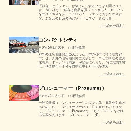
「顧客」と「ファン」は違うんですか？とよく聞かれま
す。 違います。 顧客は商品を買ってくれる人、サービス
を受けてお金を払ってくれる人。ファンはあなたの会社
が、あなたのお店の商品やサービスが、あなた自…
（⇒続きを読む）
コンパクトシティ
2017年8月22日
用語解説
郊外の住宅地開発が盛んだった日本の都市（特に地方都
市）は、郊外の住宅地開発に比例して、中心市街地の空洞
化現象（ドーナツ化現象）が顕著になった。 特に地方都市
は、鉄道網が不十分な自動車中心社会化が進み…
（⇒続きを読む）
プロシューマー（Prosumer）
2017年7月17日
用語解説
一般消費者（コンシューマー）のファン化・顧客化を進め
るためには、コンシューマーだけに目を向けるのではな
く、プロシューマー（Prosumer）にもアプローチをかけ
る必要があります。 プロシューマー（P…
（⇒続きを読む）