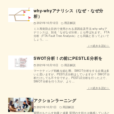
why-whyアナリシス（なぜ・なぜ分
析）
2021年10月12日
用語解説
ミス再発防止目的で使用される原因追及手法 why-whyア
ナリシスは、別名「なぜなぜ分析」とも呼ばれます。 FTA
分析（FTA Fault Tree Analysis）とも同義と言ってよいで
しょう。…
（⇒続きを読む）
SWOT分析！の前にPESTLE分析を
2021年10月10日
用語解説
マーケティング戦略を組む際、SWOT分析をする企業は多
いと思いますが、PESTLE分析はしていますか？ SWOT分
析だけしても不十分ですよ。PESTLE分析を行った上で、
SWOT分析を行う方が、より…
（⇒続きを読む）
アクションラーニング
2021年10月1日
用語解説
質問がもたらす効果と成果 質問の大切さは痛感していると