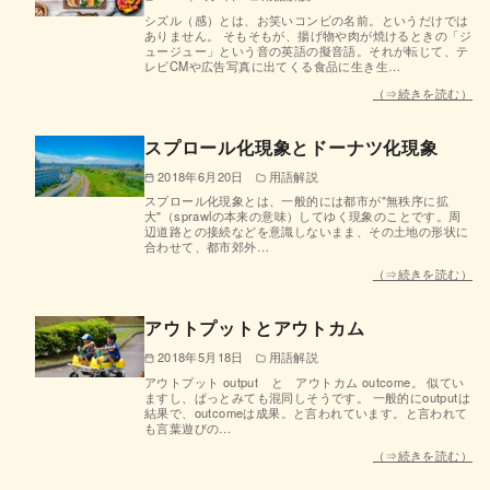
シズル（感）とは、お笑いコンビの名前。というだけでは
ありません。 そもそもが、揚げ物や肉が焼けるときの「ジ
ュージュー」という音の英語の擬音語。それが転じて、テ
レビCMや広告写真に出てくる食品に生き生…
（⇒続きを読む）
スプロール化現象とドーナツ化現象
2018年6月20日
用語解説
スプロール化現象とは、一般的には都市が"無秩序に拡
大"（sprawlの本来の意味）してゆく現象のことです。周
辺道路との接続などを意識しないまま、その土地の形状に
合わせて、都市郊外…
（⇒続きを読む）
アウトプットとアウトカム
2018年5月18日
用語解説
アウトプット output と アウトカム outcome。 似てい
ますし、ぱっとみても混同しそうです。 一般的にoutputは
結果で、outcomeは成果。と言われています。と言われて
も言葉遊びの…
（⇒続きを読む）