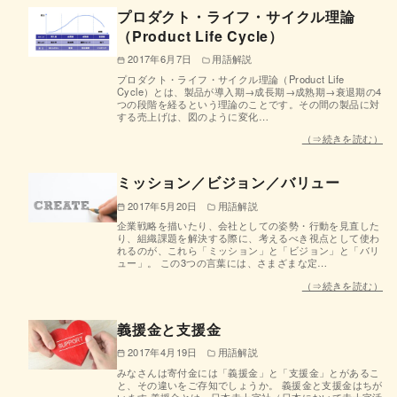
プロダクト・ライフ・サイクル理論
（Product Life Cycle）
2017年6月7日
用語解説
プロダクト・ライフ・サイクル理論（Product Life
Cycle）とは、製品が導入期→成長期→成熟期→衰退期の4
つの段階を経るという理論のことです。その間の製品に対
する売上げは、図のように変化…
（⇒続きを読む）
ミッション／ビジョン／バリュー
2017年5月20日
用語解説
企業戦略を描いたり、会社としての姿勢・行動を見直した
り、組織課題を解決する際に、考えるべき視点として使わ
れるのが、これら「ミッション」と「ビジョン」と「バリ
ュー」。 この3つの言葉には、さまざまな定…
（⇒続きを読む）
義援金と支援金
2017年4月19日
用語解説
みなさんは寄付金には「義援金」と「支援金」とがあるこ
と、その違いをご存知でしょうか。 義援金と支援金はちが
います 義援金とは、日本赤十字社（日本において赤十字活