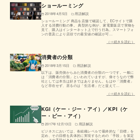
ショールーミング
2018年4月5日
用語解説
ショールーミング 商品を店舗で確認して、ECサイトで購
入する消費行動の事。 典型的な例が、家電量販店で実物を
見て、購入はインターネット上で行う行為。スマートフォ
ンの普及により店頭での最安値の確認が可…
（⇒続きを読む）
消費者の分類
2018年3月15日
用語解説
以下は、販売側からみた消費者の分類の一つです。一般に
は「消費者の分類」といわれていますが、偉そうなので弊
社としては本当は好きではありません。もはや「消費者」
など存在せず、居るのは「生活者」だと捉えて…
（⇒続きを読む）
KGI（ケー・ジー・アイ）／KPI（ケ
ー・ピー・アイ）
2017年12月13日
用語解説
ビジネスにおいては、各組織レベルで最終的な「目標」を
定め、その目標を具体的に実現するための「手段」を策定
し、その手段がきちんと遂行されてい るかどうかを定量的