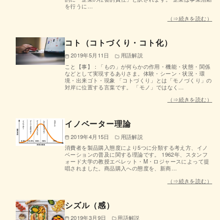
を行うに…
（⇒続きを読む）
コト（コトづくり・コト化）
2019年5月11日
用語解説
こと【事】：「もの」が何らかの作用・機能・状態・関係
などとして実現するありさま。体験・シーン・状況・環
境・出来ゴト・現象 「コトづくり」とは「モノづくり」の
対岸に位置する言葉です。 「モノ」ではなく…
（⇒続きを読む）
イノベーター理論
2019年4月15日
用語解説
消費者を製品購入態度により5つに分類する考え方、イノ
ベーションの普及に関する理論です。 1962年、スタンフ
ォード大学の教授エベレット・M・ロジャースによって提
唱されました。商品購入への態度を、新商…
（⇒続きを読む）
シズル（感）
2019年3月9日
用語解説