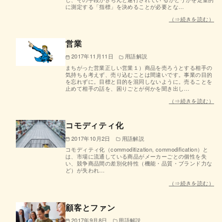
に測定する「指標」を決めることが必要とな…
（⇒続きを読む）
営業
2017年11月11日
用語解説
まちがった営業正しい営業１）商品を売ろうとする相手の
気持ちも考えず、売り込むことは間違いです。事業の目的
を忘れずに。目標と目的を混同しないように。売ることを
止めて相手の話を、困りごとが何かを聞き出し…
（⇒続きを読む）
コモディティ化
2017年10月2日
用語解説
コモディティ化（commoditization, commodification）と
は、市場に流通している商品がメーカーごとの個性を失
い、競争商品間の差別化特性（機能・品質・ブランド力な
ど）が失われ…
（⇒続きを読む）
顧客とファン
2017年9月8日
用語解説