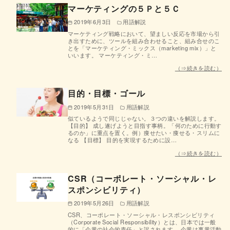
マーケティングの５Ｐと５Ｃ
2019年6月3日
用語解説
マーケティング戦略において、望ましい反応を市場から引
き出すために、ツールを組み合わせること、組み合せのこ
とを「マーケティング・ミックス（marketing mix）」と
いいます。 マーケティング・ミ…
（⇒続きを読む）
目的・目標・ゴール
2019年5月31日
用語解説
似ているようで同じじゃない。３つの違いを解説します。
【目的】 成し遂げようと目指す事柄。「何のために行動す
るのか」に重点を置く。例）痩せたい・痩せる・スリムに
なる 【目標】 目的を実現するために設…
（⇒続きを読む）
CSR（コーポレート・ソーシャル・レ
スポンシビリティ）
2019年5月26日
用語解説
CSR、コーポレート・ソーシャル・レスポンシビリティ
（Corporate Social Responsibility）とは、日本では一般
的に「企業の社会的責任」と訳されます。 企業は事業活動