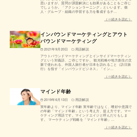
思いますが、質問が課題解決にも効果があることをご存じ
でしょうか。「アクションラーニング」といいます。個
人・グループ・組織の学習する力を養成するチ…
（⇒続きを読む）
インバウンドマーケティングとアウト
バウンドマーケティング
2021年9月20日
用語解説
アウトバウンドマーケティングとインサイドマーケティン
グという対義語、ご存じですか。 観光戦略や地方創生の文
脈で使われる、外国人旅行者が日本を訪れること（訪日旅
行）を指す「インバウンドビジネス」「イン…
（⇒続きを読む）
マインド年齢
2019年6月13日
用語解説
実年齢より、マインド年齢 実年齢ではなく、嗜好や意識で
の年齢「マインド年齢」という考え方、捉え方です。マー
ケティング用語です。マインドエイジと呼んだりもしま
す。 マーケティング戦略を「マインド年齢」…
（⇒続きを読む）