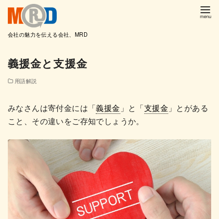
会社の魅力を伝える会社、MRD
コ
義援金と支援金
ン
テ
用語解説
ン
ツ
みなさんは寄付金には「
義援金
」と「
支援金
」とがある
へ
こと、その違いをご存知でしょうか。
移
動